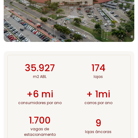
35.927
174
m2 ABL
lojas
+6 mi
+ 1mi
consumidores por ano
carros por ano
1.700
9
vagas de
lojas âncoras
estacionamento