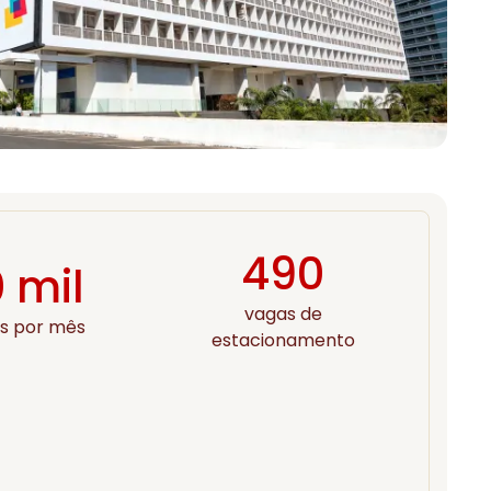
490
 mil
vagas de
s por mês
estacionamento