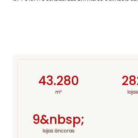
43.280
28
m²
loja
9&nbsp;
lojas âncoras