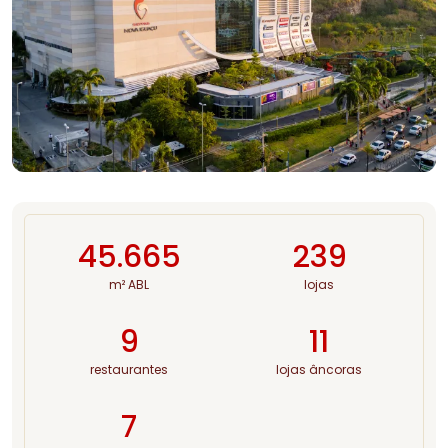
45.665
239
m² ABL
lojas
9
11
restaurantes
lojas âncoras
7