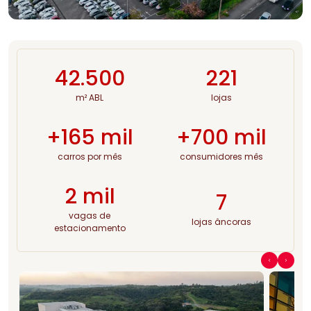
42.500
221
m² ABL
lojas
+165 mil
+700 mil
carros por mês
consumidores mês
2 mil
7
vagas de
lojas âncoras
estacionamento